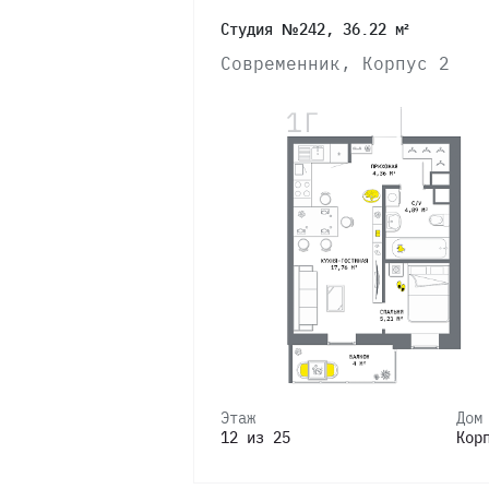
Студия №242, 36.22 м²
4
Современник, Корпус 2
3
2
Этаж
Дом
12 из 25
Кор