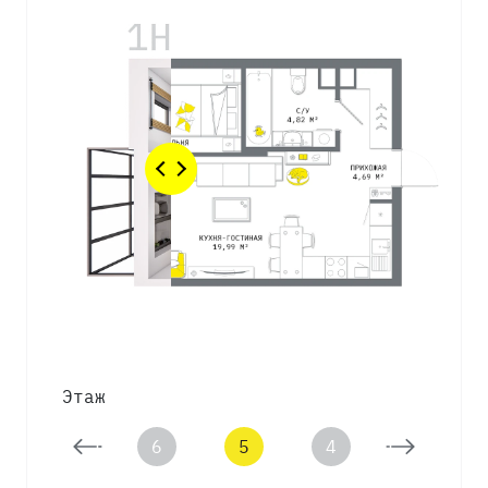
Этаж
7
6
5
4
3