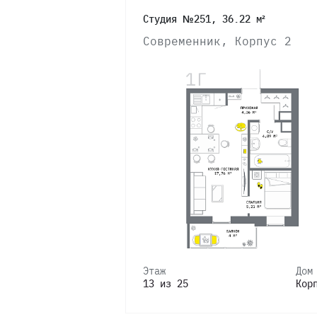
Студия №251, 36.22 м²
Современник, Корпус 2
Этаж
Дом
13 из 25
Кор