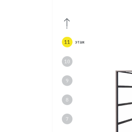
13
12
11
этаж
10
9
8
7