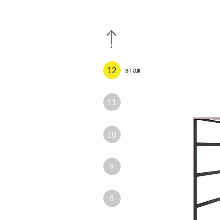
13
12
этаж
11
10
9
8