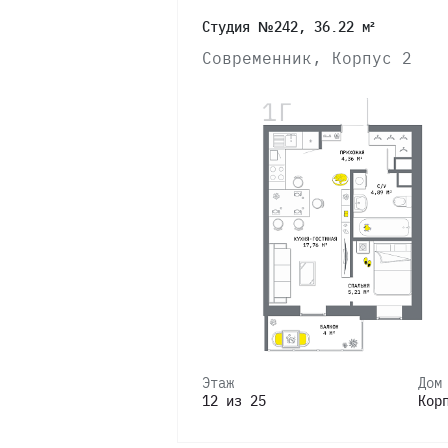
Студия №242, 36.22 м²
Современник, Корпус 2
Этаж
Дом
12 из 25
Кор