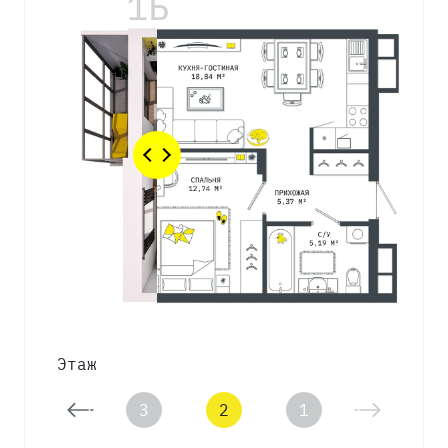
Этаж
4
3
2
1