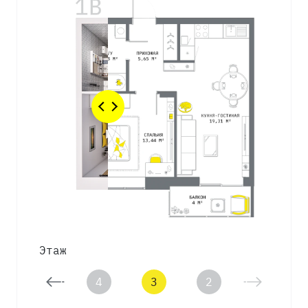
Этаж
5
4
3
2