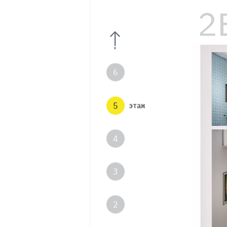
8
7
6
5
этаж
4
3
2