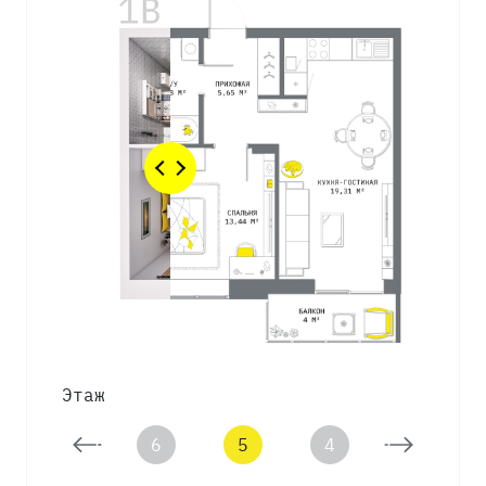
Этаж
7
6
5
4
3