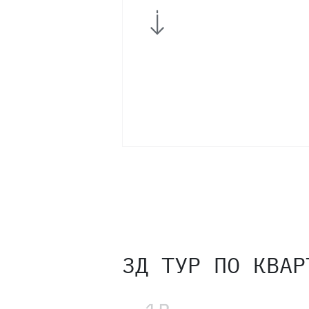
5
4
3
2
3Д ТУР ПО КВАР