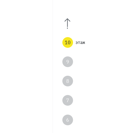
12
11
10
этаж
9
8
7
6