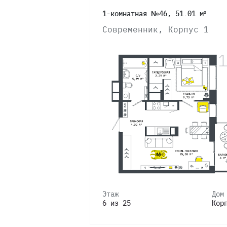
1-комнатная №46, 51.01 м²
7
Современник, Корпус 1
6
5
4
3
2
Этаж
Дом
6 из 25
Кор