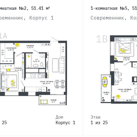
мнатная №2, 51.41 м²
1-комнатная №5, 51
ременник, Корпус 1
Современник, Ко
Дом
Этаж
 25
Корпус 1
1 из 25