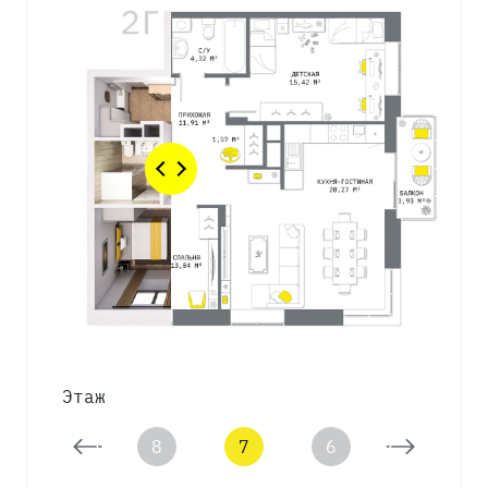
Этаж
9
8
7
6
5