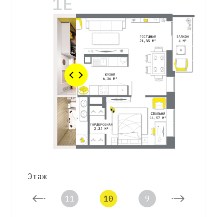
Этаж
12
11
10
9
8