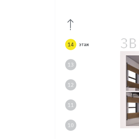
16
15
14
этаж
13
12
11
10