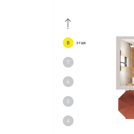
8
этаж
7
6
5
4