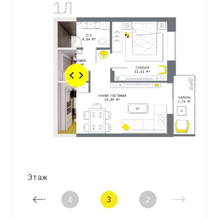
Этаж
5
4
3
2