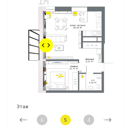
Этаж
7
6
5
4
3