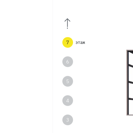
9
8
7
этаж
6
5
4
3