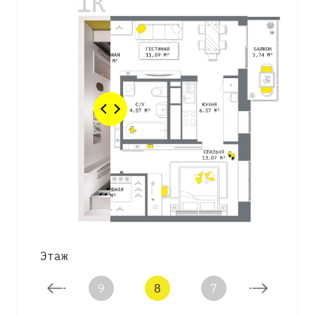
Этаж
10
9
8
7
6