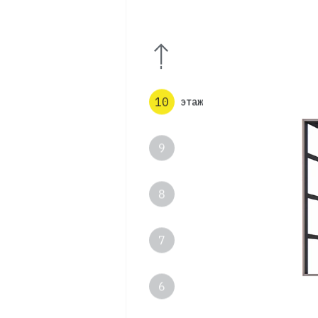
12
11
10
этаж
9
8
7
6