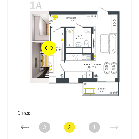
Этаж
4
3
2
1