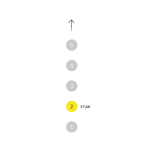
7
6
5
4
3
2
этаж
1