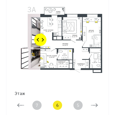
Этаж
8
7
6
5
4