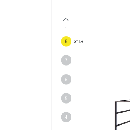
10
9
8
этаж
7
6
5
4