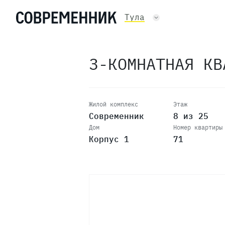
17
Тула
16
3-КОМНАТНАЯ К
15
14
Жилой комплекс
Этаж
Современник
8 из 25
Дом
Номер квартиры
13
Корпус 1
71
12
11