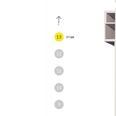
15
14
13
этаж
12
11
10
9