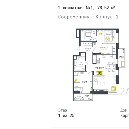
2-комнатная №1, 78.52 м²
4
Современник, Корпус 1
3
2
1
Этаж
Дом
1 из 25
Кор