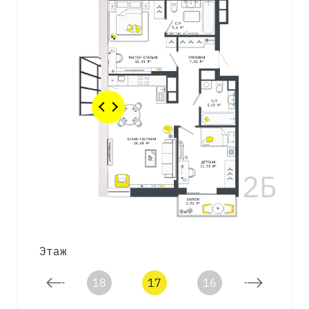
Этаж
19
18
17
16
15