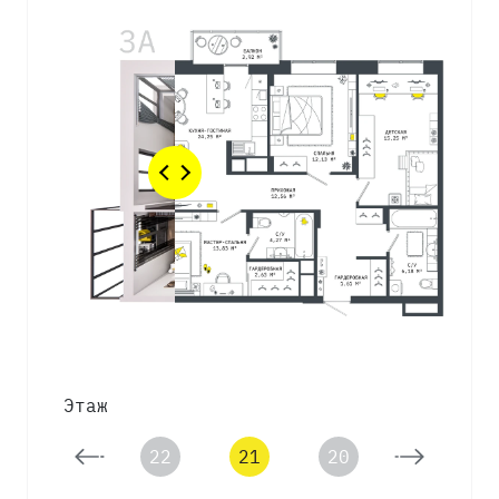
Этаж
23
22
21
20
19