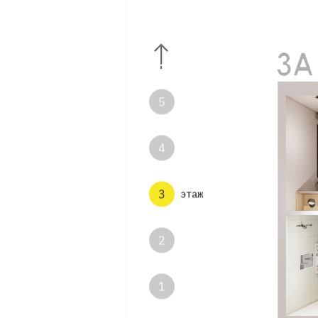
7
6
5
4
3
этаж
2
1