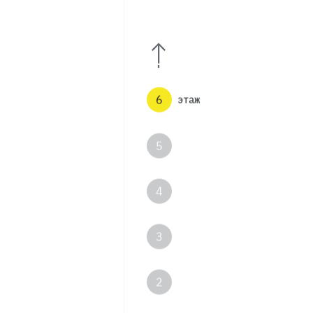
8
7
6
этаж
5
4
3
2