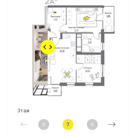
Этаж
8
7
6
5