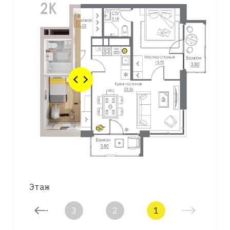
Этаж
4
3
2
1