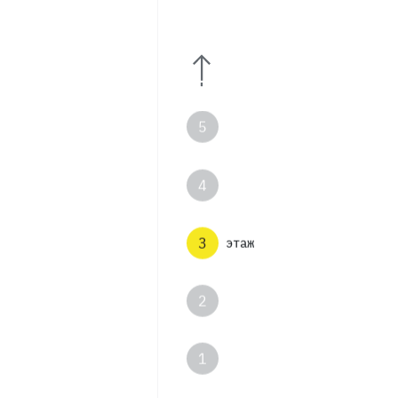
7
6
5
4
3
этаж
2
1