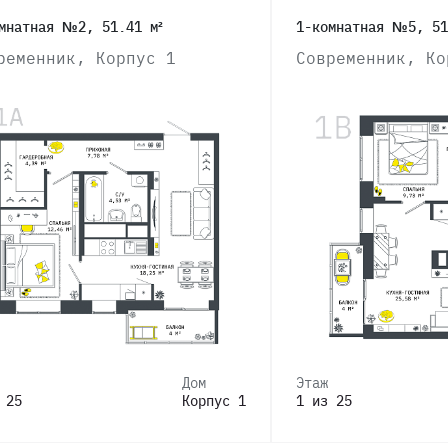
мнатная №2, 51.41 м²
1-комнатная №5, 51
ременник, Корпус 1
Современник, Ко
Дом
Этаж
 25
Корпус 1
1 из 25