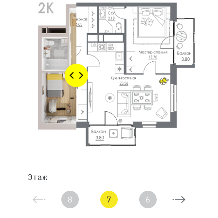
Этаж
8
7
6
5