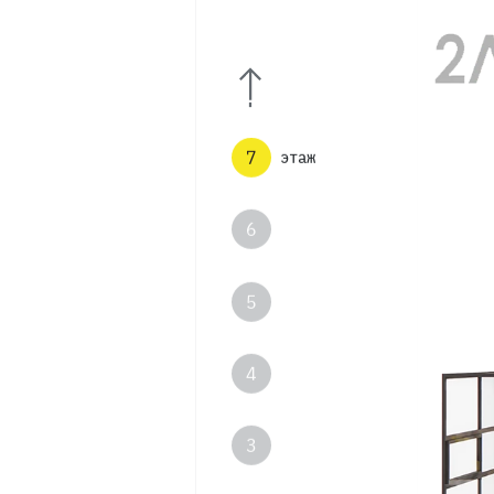
8
7
этаж
6
5
4
3