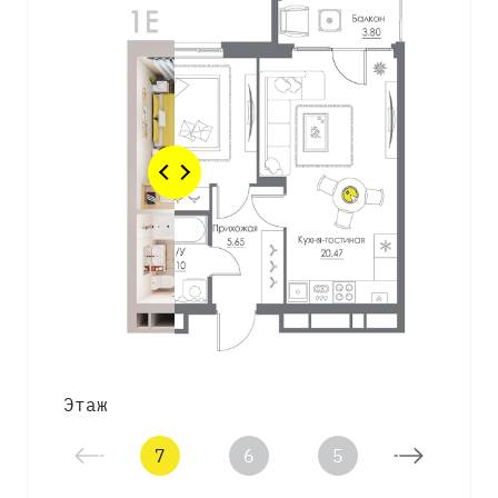
Этаж
7
6
5
4