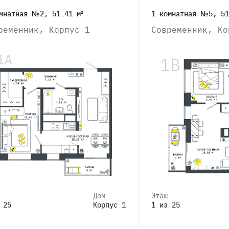
мнатная №2, 51.41 м²
1-комнатная №5, 51
ременник, Корпус 1
Современник, Ко
Дом
Этаж
 25
Корпус 1
1 из 25