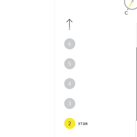
8
7
6
5
4
3
2
этаж