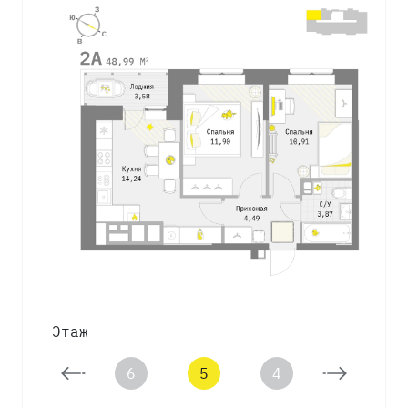
Этаж
9
6
5
4
3