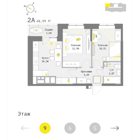
Этаж
9
6
5
4