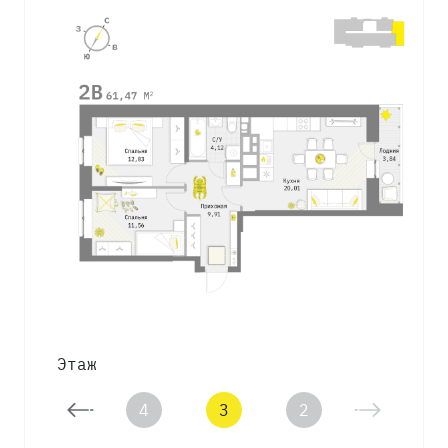
Этаж
5
4
3
2