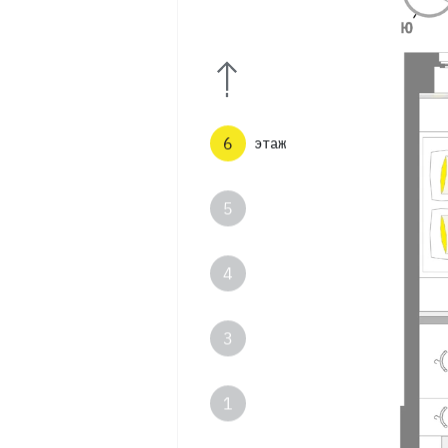
8
7
6
этаж
5
4
3
1