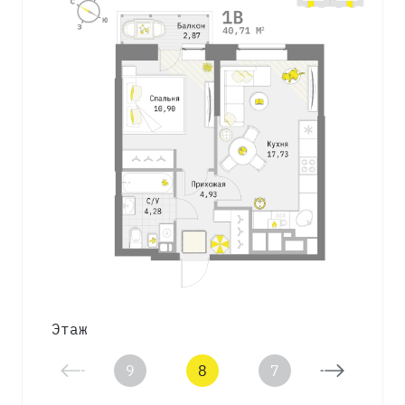
Этаж
9
8
7
6