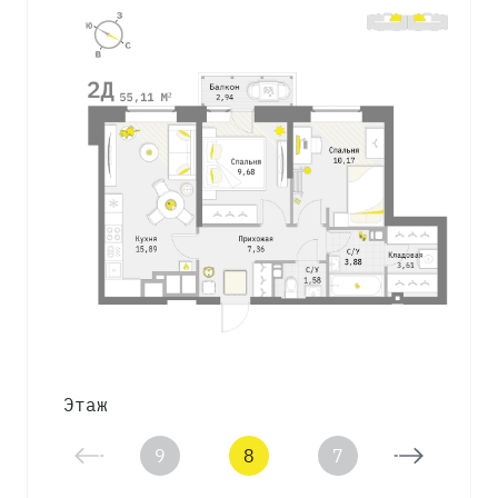
Этаж
9
8
7
6