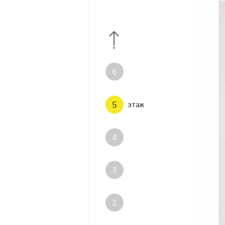
8
7
6
5
этаж
4
3
2