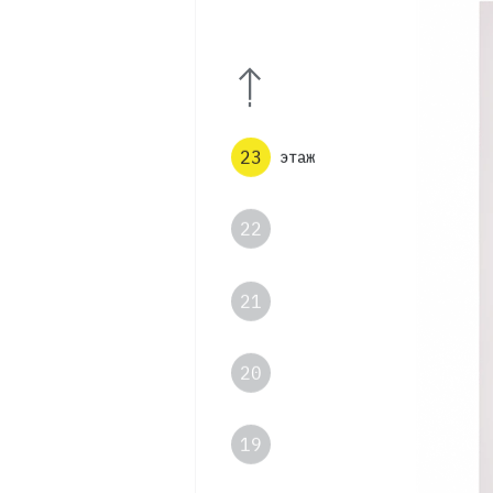
24
23
этаж
22
21
20
19