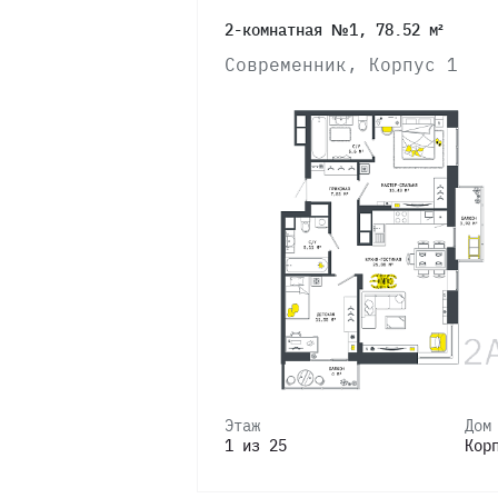
2-комнатная №1, 78.52 м²
11
Современник, Корпус 1
10
9
8
7
6
Этаж
Дом
1 из 25
Кор
5