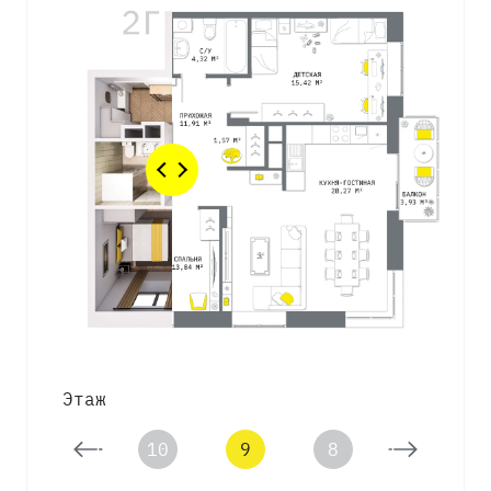
Этаж
11
10
9
8
7