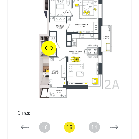
Этаж
17
16
15
14
13