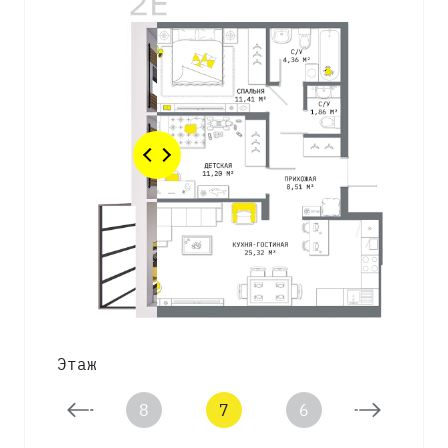
Этаж
9
8
7
6
5