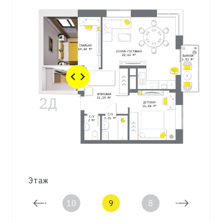
Этаж
11
10
9
8
7