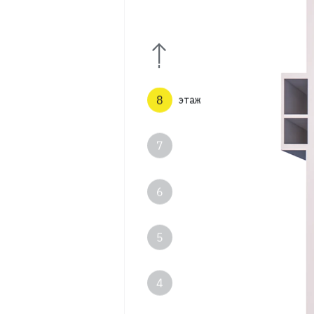
10
9
8
этаж
7
6
5
4