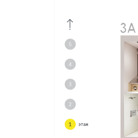
7
6
5
4
3
2
1
этаж